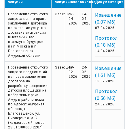
закупки
закупки
начала
окончания
Документация
Проведение открытого
Завершен
07-
14-
Извещение
запроса цен на право
04-
04-
(0.07 Мб)
заключения договора
2026
2026
на оказание услуг по
07.04.2026
доставке экспозиции
выставки «Нас
Протокол
возьмут в будущее»
(0.18 Мб)
из г. Москва в г.
Благовещенск
14.04.2026
Амурской области
Проведение открытого
Завершен
13-
24-
Извещение
запроса предложений
02-
02-
(1.61 Мб)
на право заключения
2026
2026
договора на
13.02.2026
разработку концепции
детской площадки на
Протокол
набережные реки
(0.56 Мб)
Амур в районе дома
по Адресу: Амурская
24.02.2026
область, г.
Благовещенск, ул.
Пионерская, д. 2
(кадастровый номер
28:01:000000:2207)