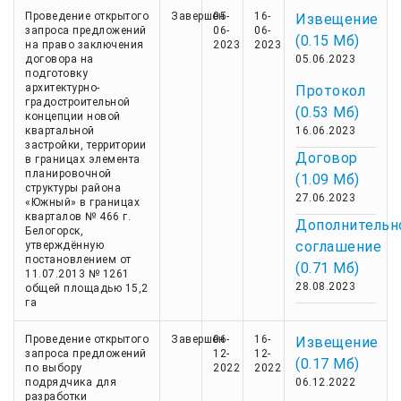
Проведение открытого
Завершен
05-
16-
Извещение
запроса предложений
06-
06-
(0.15 Мб)
на право заключения
2023
2023
договора на
05.06.2023
подготовку
архитектурно-
Протокол
градостроительной
(0.53 Мб)
концепции новой
квартальной
16.06.2023
застройки, территории
Договор
в границах элемента
планировочной
(1.09 Мб)
структуры района
27.06.2023
«Южный» в границах
кварталов № 466 г.
Дополнительн
Белогорск,
соглашение
утверждённую
постановлением от
(0.71 Мб)
11.07.2013 № 1261
28.08.2023
общей площадью 15,2
га
Проведение открытого
Завершен
06-
16-
Извещение
запроса предложений
12-
12-
(0.17 Мб)
по выбору
2022
2022
подрядчика для
06.12.2022
разработки