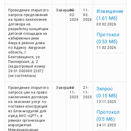
Проведение открытого
Завершен
03-
11-
Извещение
запроса предложений
02-
02-
(1.61 Мб)
на право заключения
2026
2026
договора на
03.02.2026
разработку концепции
детской площадки на
Протокол
набережные реки
(0.53 Мб)
Амур в районе дома
по Адресу: Амурская
11.02.2026
область, г.
Благовещенск, ул.
Пионерская, д. 2
(кадастровый номер
28:01:000000:2207)
(не состоялась)
Проведение открытого
Завершен
13-
21-
Запрос
запроса цен на право
11-
11-
(0.15 Мб)
заключения договора
2025
2025
на оказание услуг по
13.11.2025
поставке конструкций
из Блок-модулей для
Протокол
нужд АНО «ЦРТ», в
(0.5 Мб)
рамках организации
мероприятия
24.11.2025
Международные